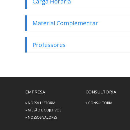
Carga Horária
Material Complementar
Professores
EMPRESA
CONSULTORIA
» NOSSA HISTÓRIA
» CONSULTORIA
» MISSÃO E OBJETIVOS
» NOSSOS VALORES