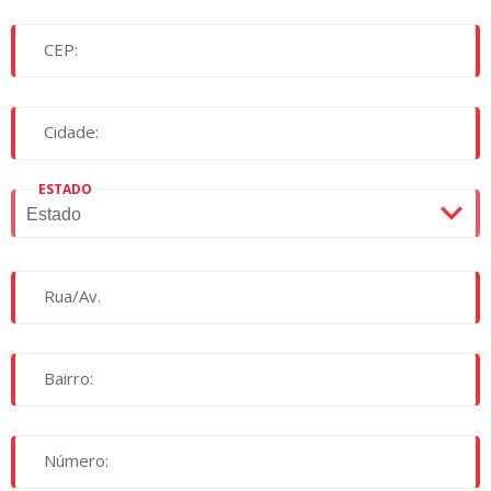
CEP:
Cidade:
ESTADO
Rua/Av.
Bairro:
Número: